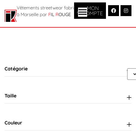
MON
Vêtements streetwear fabriqués
COMPTE
à Marseille par
F
IL
R
OUGE
Catégorie
Taille
Couleur