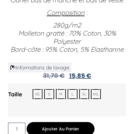
Ourlet bas de manche et bas de veste
Composition
:
280g/m2
Molleton gratté : 70% Coton, 30%
Polyester
Bord-côte : 95% Coton, 5% Elasthanne
Informations de lavage
31,70
€
15,85
€
Taille
XS
S
M
L
XL
XXL
Ajouter Au Panier