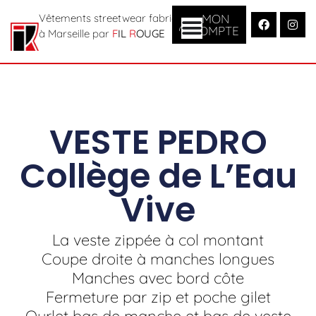
MON
Vêtements streetwear fabriqués
COMPTE
à Marseille par
F
IL
R
OUGE
VESTE PEDRO
Collège de L’Eau
Vive
La veste zippée à col montant
Coupe droite à manches longues
Manches avec bord côte
Fermeture par zip et poche gilet